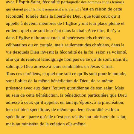
avec l’Esprit
-Saint, fécondité par
laquelle des hommes et des femmes
’est
en raison de cette
qui étaient pour la mort renaissent à la vie. Et c
fécondité, fondée dans la liberté de Dieu, que tous ceux qu
’il
appelle à
devenir membres de l’Eglise y ont leur place
pleine et
entière, quel que soit leur état dans la chair. A ce titre, il n
’y a
dans l’Eglise
ni homosexuels ni hétérosexuels chrétiens,
célibataires ou en couple, mais seulement des chrétiens, dans la
vie desquels Dieu investit la fécondité de la foi, selon sa volonté,
afin qu’ils rendent témoignage non pas de ce qu’ils sont,
mais du
salut que Dieu adresse à leurs semblables en Jésus-Christ.
Tous ces chrétiens, et quel que soit
ce qu’ils
sont pour le monde
,
sont l’objet de la
même bénédiction de Dieu, de sa même
présence
avec eux dans l’œuvre quotidienne de son
salut. Mais
au sein de cette bénédiction, la bénédiction particulière que Dieu
adresse à ceux qu’il appelle, en tant qu’époux, à la
procréation,
leur est bien spécifique, de même que leur fécondité est bien
spécifique : parce
qu’elle n’est pas relative au ministère du salut,
mais au ministère de la création elle-même.