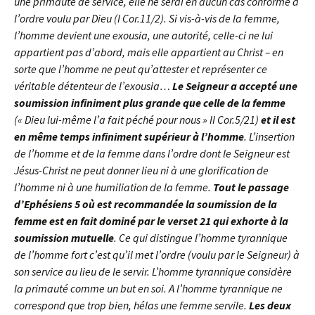
une primauté de service, elle ne serai en aucun cas conforme à
l’ordre voulu par Dieu (I Cor.11/2). Si vis-à-vis de la femme,
l’homme devient une exousia, une autorité, celle-ci ne lui
appartient pas d’abord, mais elle appartient au Christ – en
sorte que l’homme ne peut qu’attester et représenter ce
véritable détenteur de l’exousia…
Le Seigneur a accepté une
soumission infiniment plus grande que celle de la femme
(« Dieu lui-même l’a fait péché pour nous » II Cor.5/21)
et il est
en même temps infiniment supérieur à l’homme
. L’insertion
de l’homme et de la femme dans l’ordre dont le Seigneur est
Jésus-Christ ne peut donner lieu ni à une glorification de
l’homme ni à une humiliation de la femme.
Tout le passage
d’Ephésiens 5 où est recommandée la soumission de la
femme est en fait dominé par le verset 21 qui exhorte à la
soumission mutuelle
. Ce qui distingue l’homme tyrannique
de l’homme fort c’est qu’il met l’ordre (voulu par le Seigneur) à
son service au lieu de le servir. L’homme tyrannique considère
la primauté comme un but en soi. A l’homme tyrannique ne
correspond que trop bien, hélas une femme servile.
Les deux