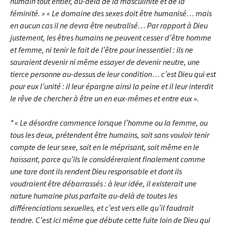
humain tout entier, au-delà de la masculinité et de la
féminité. » « Le domaine des sexes doit être humanisé… mais
en aucun cas il ne devra être neutralisé… Par rapport à Dieu
justement, les êtres humains ne peuvent cesser d’être homme
et femme, ni tenir le fait de l’être pour inessentiel : ils ne
sauraient devenir ni même essayer de devenir neutre, une
tierce personne au-dessus de leur condition… c’est Dieu qui est
pour eux l’unité : il leur épargne ainsi la peine et il leur interdit
le rêve de chercher à être un en eux-mêmes et entre eux ».
* « Le désordre commence lorsque l’homme ou la femme, ou
tous les deux, prétendent être humains, soit sans vouloir tenir
compte de leur sexe, soit en le méprisant, soit même en le
haïssant, parce qu’ils le considéreraient finalement comme
une tare dont ils rendent Dieu responsable et dont ils
voudraient être débarrassés : à leur idée, il existerait une
nature humaine plus parfaite au-delà de toutes les
différenciations sexuelles, et c’est vers elle qu’il faudrait
tendre. C’est ici même que débute cette fuite loin de Dieu qui