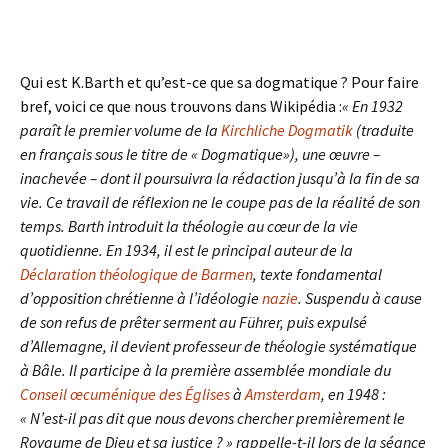
Qui est K.Barth et qu’est-ce que sa dogmatique ? Pour faire
bref, voici ce que nous trouvons dans Wikipédia :
« En 1932
paraît le premier volume de la
Kirchliche Dogmatik
(traduite
en français sous le titre de « Dogmatique»), une œuvre –
inachevée – dont il poursuivra la rédaction jusqu’à la fin de sa
vie. Ce travail de réflexion ne le coupe pas de la réalité de son
temps. Barth introduit la théologie au cœur de la vie
quotidienne. En 1934, il est le principal auteur de la
Déclaration théologique de Barmen
, texte fondamental
d’opposition chrétienne à l’idéologie
nazie
. Suspendu à cause
de son refus de prêter serment au Führer, puis expulsé
d’Allemagne, il devient professeur de théologie systématique
à Bâle. Il participe à la première assemblée mondiale du
Conseil œcuménique des Églises
à
Amsterdam
, en 1948 :
« N’est-il pas dit que nous devons chercher premièrement le
Royaume de Dieu et sa justice ? » rappelle-t-il lors de la séance