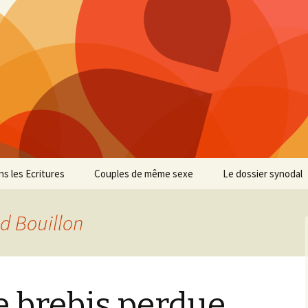
s les Ecritures
Couples de même sexe
Le dossier synodal
d Bouillon
e brebis perdue