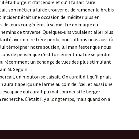
l était urgent d’attendre et qu’il fallait faire
tait son métier à lui de trouver et de ramener la brebis
t incident était une occasion de méditer plus en
ins de leurs congénères à se mettre en marge du
chemins de traverse. Quelques-uns voulaient aller plus
lidarité avec notre frère perdu, nous allions nous aussi à
 lui témoigner notre soutien, lui manifester que nous
tons de penser que c’est forcément mal de se perdre.
ai eu récemment un échange de vues des plus stimulant
rtain M. Seguin…
rcail, un mouton se taisait. On aurait dit qu’il priait.
 on aurait aperçu une larme au coin de l’œil et aussi une
e escapade qui aurait pu mal tourner si le berger
 sa recherche. C’était il y a longtemps, mais quand on a